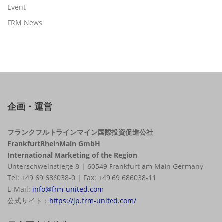
Event
FRM News
企画・運営
フランクフルトラインマイン国際投資促進公社
FrankfurtRheinMain GmbH
International Marketing of the Region
Unterschweinstiege 8 | 60549 Frankfurt am Main Germany
Tel: +49 69 686038-0 | Fax: +49 69 686038-11
E-Mail:
info@frm-united.com
公式サイト：
https://jp.frm-united.com/