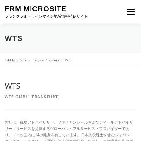
Skip
FRM MICROSITE
to
Menu
content
フランクフルトラインマイン地域情報発信サイト
HOME
ABOUT FRM
進出お役立ち情報
WTS
イベント特設サイト
FRM NEWS
お問い合わせ
FRM MicroSite
Service Providers
WTS
WTS
WTS GMBH (FRANKFURT)
弊社は、税務アドバイザリー、ファイナンシャルおよびディールアドバイザ
リー・サービスを提供するグローバル・フルサービス・プロバイダーであ
り、ドイツ国内に14の拠点を有しています。日本人税理士を含むジャパン・