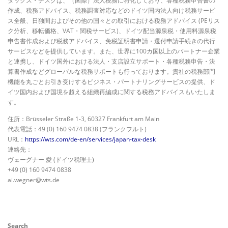
タックス・デスクは、（国際）法人税務に特化しており、各種税務申告書の
作成、税務アドバイス、税務調査対応などのドイツ国内法人向け税務サービ
ス全般、日独間およびその他の国々との取引における税務アドバイス (PEリス
ク分析、移転価格、VAT・関税サービス)、ドイツ配当源泉税・使用料源泉税
申告書作成および税務アドバイス、免税証明書申請・還付申請手続きの代行
サービスなどを提供しています。また、世界に100カ国以上のパートナー企業
と連携し、ドイツ国外における法人・支店設立サポート・各種税務申告・決
算書作成などグローバルな税務サポートも行っております。貴社の税務部門
機能を丸ごとお引き受けするビジネス・パートナリングサービスの提供、ド
イツ国内および国境を超える組織再編成に関する税務アドバイスもいたしま
す。
住所：Brüsseler Straße 1-3, 60327 Frankfurt am Main
代表電話：49 (0) 160 9474 0838 (フランクフルト)
URL：
https://wts.com/de-en/services/japan-tax-desk
連絡先：
ヴェーグナー 愛 (ドイツ税理士)
+49 (0) 160 9474 0838
ai.wegner@wts.de
Search