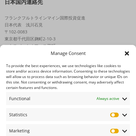
日本国内連絡先
フランクフルトラインマイン国際投資促進
日本代表 浅川石見
〒102-0083
東京都千代田区麹町2-10-3
エキスパートオフィス麹町
Tel.: +81 (0) 70 / 7470 8000
Manage Consent
Email:
japan@frm-united.com
To provide the best experiences, we use technologies like cookies to
store and/or access device information. Consenting to these technologies
運営組織について
will allow us to process data such as browsing behavior or unique IDs on
this site. Not consenting or withdrawing consent, may adversely affect
certain features and functions.
インプリント
Functional
Always active
サイトのご利用、プライバシーポリシーについて - FRM MicroSite
Statistics
Statistics
サイト内検索
Marketing
Marketin