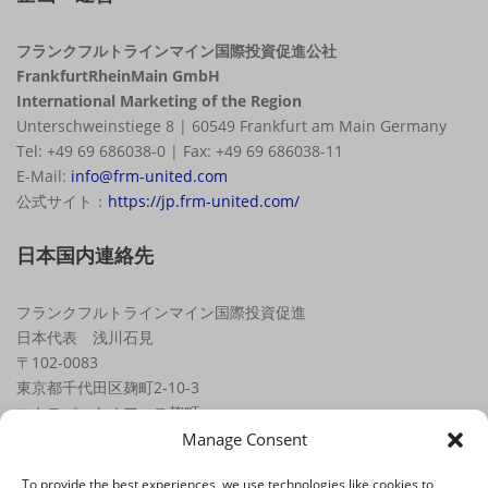
フランクフルトラインマイン国際投資促進公社
FrankfurtRheinMain GmbH
International Marketing of the Region
Unterschweinstiege 8 | 60549 Frankfurt am Main Germany
Tel: +49 69 686038-0 | Fax: +49 69 686038-11
E-Mail:
info@frm-united.com
公式サイト：
https://jp.frm-united.com/
日本国内連絡先
フランクフルトラインマイン国際投資促進
日本代表 浅川石見
〒102-0083
東京都千代田区麹町2-10-3
エキスパートオフィス麹町
Tel.: +81 (0) 70 / 7470 8000
Manage Consent
Email:
japan@frm-united.com
To provide the best experiences, we use technologies like cookies to