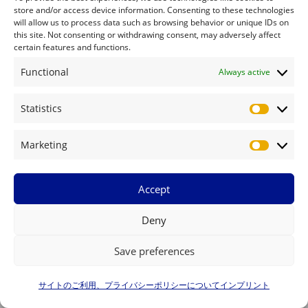
store and/or access device information. Consenting to these technologies
運営組織について
will allow us to process data such as browsing behavior or unique IDs on
this site. Not consenting or withdrawing consent, may adversely affect
certain features and functions.
インプリント
Functional
Always active
サイトのご利用、プライバシーポリシーについて - FRM MicroSite
Statistics
Statistics
サイト内検索
Marketing
Marketin
Search
Search
Accept
Deny
Save preferences
Copyright © 2026 FRM MicroSite
サイトのご利用、プライバシーポリシーについて
インプリント