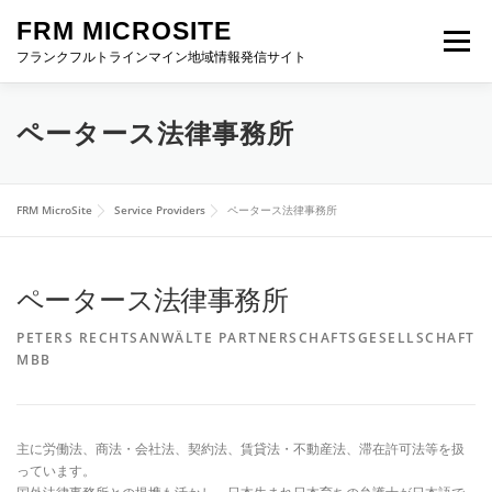
Skip
FRM MICROSITE
to
Menu
content
フランクフルトラインマイン地域情報発信サイト
HOME
ABOUT FRM
進出お役立ち情報
ペータース法律事務所
イベント特設サイト
FRM NEWS
お問い合わせ
FRM MicroSite
Service Providers
ペータース法律事務所
ペータース法律事務所
PETERS RECHTSANWÄLTE PARTNERSCHAFTSGESELLSCHAFT
MBB
主に労働法、商法・会社法、契約法、賃貸法・不動産法、滞在許可法等を扱
っています。