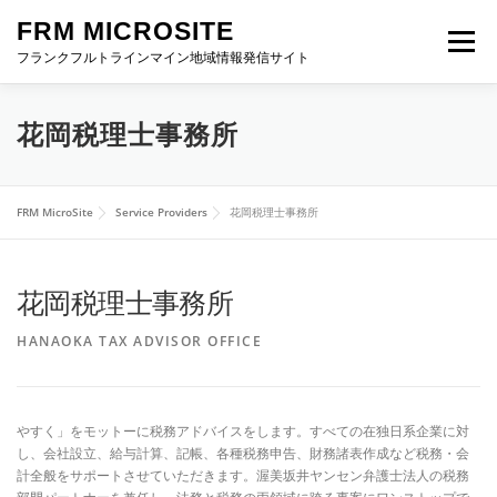
Skip
FRM MICROSITE
to
Menu
content
フランクフルトラインマイン地域情報発信サイト
HOME
ABOUT FRM
進出お役立ち情報
花岡税理士事務所
イベント特設サイト
FRM NEWS
お問い合わせ
FRM MicroSite
Service Providers
花岡税理士事務所
花岡税理士事務所
HANAOKA TAX ADVISOR OFFICE
やすく」をモットーに税務アドバイスをします。すべての在独日系企業に対
し、会社設立、給与計算、記帳、各種税務申告、財務諸表作成など税務・会
計全般をサポートさせていただきます。渥美坂井ヤンセン弁護士法人の税務