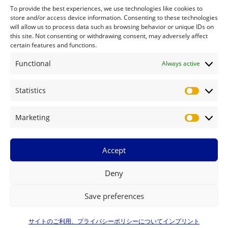
To provide the best experiences, we use technologies like cookies to
store and/or access device information. Consenting to these technologies
運営組織について
will allow us to process data such as browsing behavior or unique IDs on
this site. Not consenting or withdrawing consent, may adversely affect
certain features and functions.
インプリント
Functional
Always active
サイトのご利用、プライバシーポリシーについて - FRM MicroSite
Statistics
Statistics
サイト内検索
Marketing
Marketin
Search
Search
Accept
Deny
Save preferences
Copyright © 2026 FRM MicroSite
サイトのご利用、プライバシーポリシーについて
インプリント