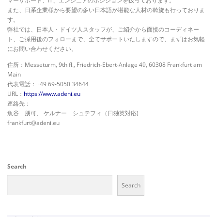
マーサポート、IT、エンジニアのポジションを扱っております。
また、日系企業様から要望の多い日本語が堪能な人材の斡旋も行っておりま
す。
弊社では、日本人・ドイツ人スタッフが、ご紹介から面接のコーディネー
ト、ご採用後のフォローまで、全てサポートいたしますので、まずはお気軽
にお問い合わせください。
住所：Messeturm, 9th fl., Friedrich-Ebert-Anlage 49, 60308 Frankfurt am
Main
代表電話：+49 69-5050 34644
URL：
https://www.adeni.eu
連絡先：
魚谷 朋可、 ケルナー シュテフィ（日独英対応)
frankfurt@adeni.eu
Search
Search