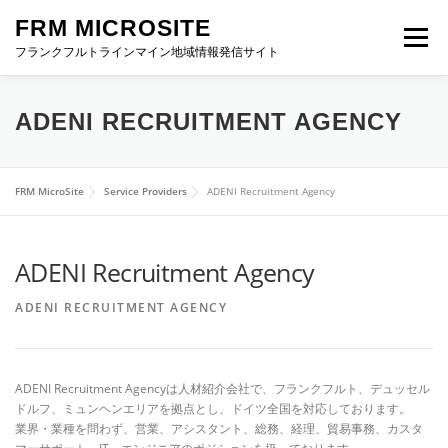
Skip
FRM MICROSITE
to
Menu
content
フランクフルトラインマイン地域情報発信サイト
HOME
ABOUT FRM
進出お役立ち情報
ADENI RECRUITMENT AGENCY
イベント特設サイト
FRM NEWS
お問い合わせ
FRM MicroSite
Service Providers
ADENI Recruitment Agency
ADENI Recruitment Agency
ADENI RECRUITMENT AGENCY
ADENI Recruitment Agencyは人材紹介会社で、フランクフルト、デュッセル
ドルフ、ミュンヘンエリアを拠点とし、ドイツ全国を対応しております。
業界・業種を問わず、営業、アシスタント、総務、経理、貿易事務、カスタ