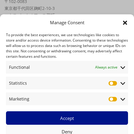
〒102-0083
東京都千代田区麹町2-10-3
エキスパートオフィス麹町
Tel.: +81 (0) 70 / 7470 8000
Manage Consent
Email:
japan@frm-united.com
To provide the best experiences, we use technologies like cookies to
store and/or access device information. Consenting to these technologies
運営組織について
will allow us to process data such as browsing behavior or unique IDs on
this site. Not consenting or withdrawing consent, may adversely affect
certain features and functions.
インプリント
Functional
Always active
サイトのご利用、プライバシーポリシーについて - FRM MicroSite
Statistics
Statistics
サイト内検索
Marketing
Marketin
Search
Search
Accept
Deny