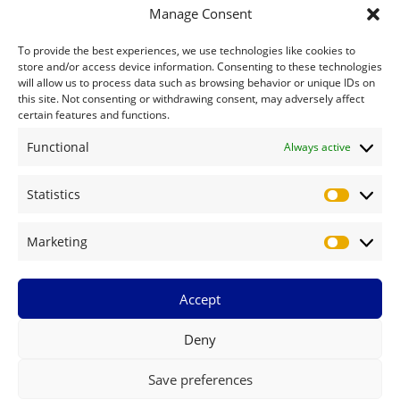
Tel.: +81 (0) 70 / 7470 8000
Manage Consent
Email:
japan@frm-united.com
To provide the best experiences, we use technologies like cookies to
store and/or access device information. Consenting to these technologies
運営組織について
will allow us to process data such as browsing behavior or unique IDs on
this site. Not consenting or withdrawing consent, may adversely affect
certain features and functions.
インプリント
Functional
Always active
サイトのご利用、プライバシーポリシーについて - FRM MicroSite
Statistics
Statistics
サイト内検索
Marketing
Marketin
Search
Search
Accept
Deny
Save preferences