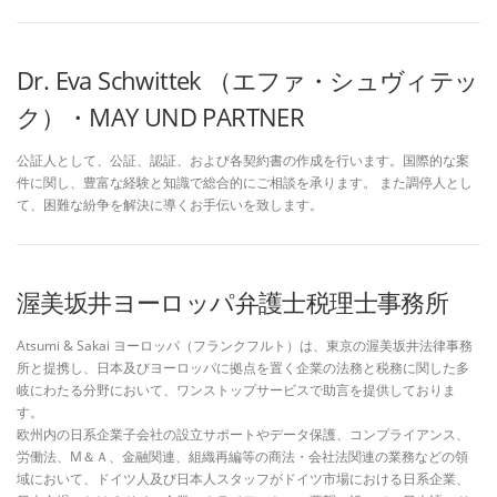
Dr. Eva Schwittek （エファ・シュヴィテッ
ク）・MAY UND PARTNER
公証人として、公証、認証、および各契約書の作成を行います。国際的な案
件に関し、豊富な経験と知識で総合的にご相談を承ります。 また調停人とし
て、困難な紛争を解決に導くお手伝いを致します。
渥美坂井ヨーロッパ弁護士税理士事務所
Atsumi & Sakai ヨーロッパ（フランクフルト）は、東京の渥美坂井法律事務
所と提携し、日本及びヨーロッパに拠点を置く企業の法務と税務に関した多
岐にわたる分野において、ワンストップサービスで助言を提供しておりま
す。
欧州内の日系企業子会社の設立サポートやデータ保護、コンプライアンス、
労働法、М＆Ａ、金融関連、組織再編等の商法・会社法関連の業務などの領
域において、ドイツ人及び日本人スタッフがドイツ市場における日系企業、