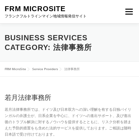
Skip
FRM MICROSITE
to
Menu
content
フランクフルトラインマイン地域情報発信サイト
HOME
ABOUT FRM
進出お役立ち情報
BUSINESS SERVICES
CATEGORY:
法律事務所
イベント特設サイト
FRM NEWS
お問い合わせ
FRM MicroSite
Service Providers
法律事務所
若月法律事務所
若月法律事務所では、ドイツ及び日本双方への深い理解を有する日独バイリ
ンガルの弁護士が、日系企業を中心に、ドイツへの進出サポート、及び進出
後のトラブル解決に対するノウハウを提供するとともに、リスク分析を踏ま
えた予防的措置をも含めた法的サービスを提供しております。ご相談は随時
日本語で受け付けております。